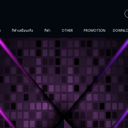
า
กีฬาเสมือนจริง
กีฬา
OTHER
PROMOTION
DOWNL