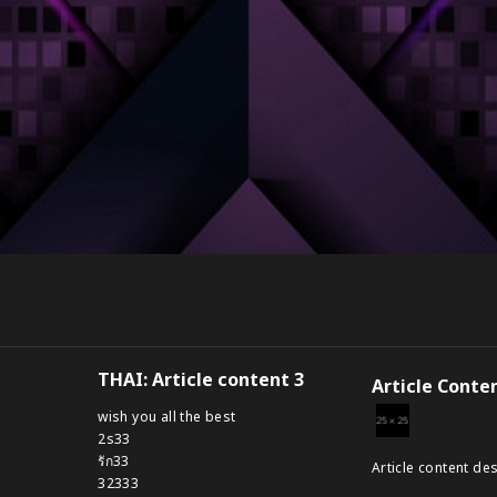
THAI: Article content 3
Article Conte
wish you all the best
2s33
รัก33
Article content de
32333