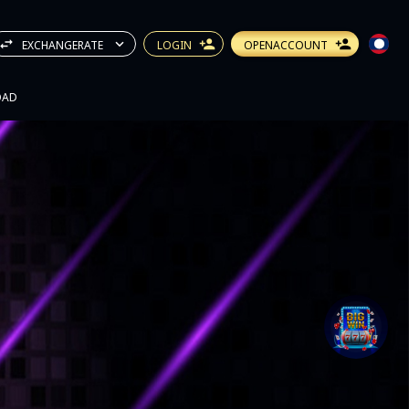
EXCHANGERATE
LOGIN
OPENACCOUNT
OAD