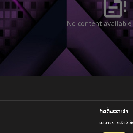
No content available
ຕິດຕໍ່ພວກເຮົາ
ຕິດຕາມພວກເຮົາໃນສື