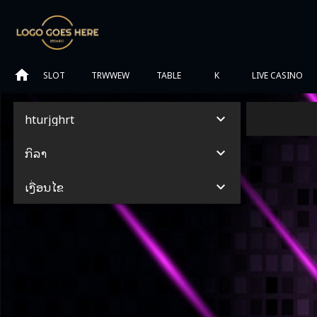
SLOT
TRWWEW
TABLE
K
LIVE CASINO
hturjghrt
ກິລາ
ເງື່ອນໄຂ