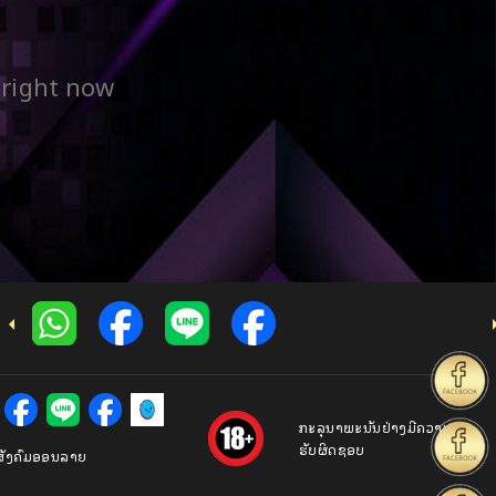
 right now
ກະລຸນາພະນັນຢ່າງມີຄວາມ
ຮັບຜິດຊອບ
່ສັງຄົມອອນລາຍ