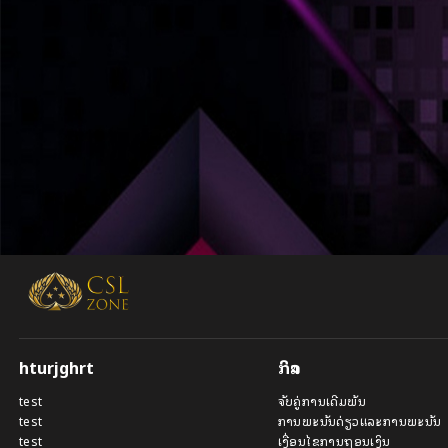
hturjghrt
ກິລາ
test
ຈັບຄູ່ການເດີມພັນ
test
ການພະນັນດ່ຽວແລະການພະນັນ
test
ເງື່ອນໄຂການຖອນເງິນ