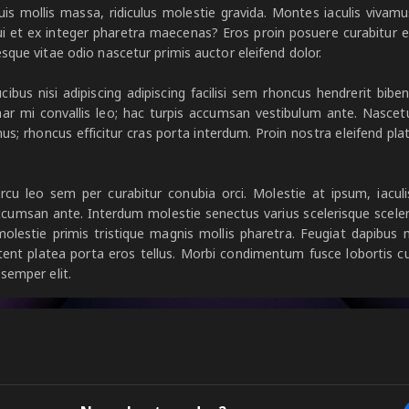
 mollis massa, ridiculus molestie gravida. Montes iaculis vivamu
ui et ex integer pharetra maecenas? Eros proin posuere curabitur ele
esque vitae odio nascetur primis auctor eleifend dolor.
cibus nisi adipiscing adipiscing facilisi sem rhoncus hendrerit b
nar mi convallis leo; hac turpis accumsan vestibulum ante. Nasce
us; rhoncus efficitur cras porta interdum. Proin nostra eleifend pl
 arcu leo sem per curabitur conubia orci. Molestie at ipsum, iacu
ccumsan ante. Interdum molestie senectus varius scelerisque scelerisq
olestie primis tristique magnis mollis pharetra. Feugiat dapibus 
ent platea porta eros tellus. Morbi condimentum fusce lobortis cu
semper elit.