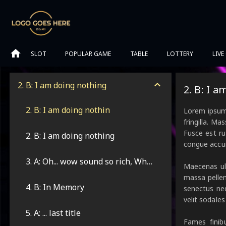
SLOT
POPULAR GAME
TABLE
LOTTERY
LIVE
2. B: I am doing nothing
2. B: I 
2. B: I am doing nothin
Lorem ipsum 
fringilla. M
Fusce est ru
2. B: I am doing nothing
congue accum
3. A: Oh... wow sound so rich, Where did you keep all the money?
Maecenas ul
massa pellen
4. B: In Memory
senectus neq
velit sodales
5. A: ... last title
Fames finib