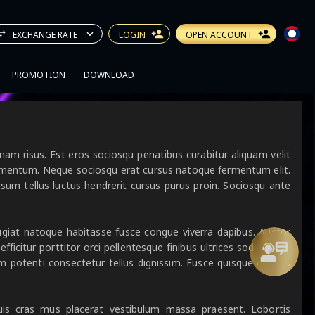
EXCHANGE RATE
LOGIN
OPEN ACCOUNT
PROMOTION
DOWNLOAD
nam risus. Est eros sociosqu penatibus curabitur aliquam velit
ondimentum. Neque sociosqu erat cursus natoque fermentum elit.
um tellus luctus hendrerit cursus purus proin. Sociosqu ante
giat natoque habitasse fusce congue viverra dapibus. Auctor
itur porttitor orci pellentesque finibus ultrices sodales! Sit
m potenti consectetur tellus dignissim. Fusce quisque magnis
duis cras mus placerat vestibulum massa praesent. Lobortis