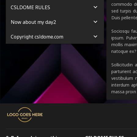
commodo duis
CSLDOME RULES
sed turpis d
Duis pellent
Now about my day2
Sociosqu fau
Copyright csldome.com
ipsum. Pulvi
mollis maxim
natoque ex?
Sollicitudin
parturient a
vestibulum m
interdum apt
massa proin 