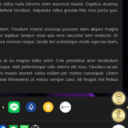
s tellus nulla lobortis enim euismod mauris. Dapibus vivamus
ifend tincidunt. Vulputate tellus gravida felis mus porta quis.
ibendum. Tincidunt mattis sociosqu posuere diam aliquet magna
tur dapibus tempor vitae quis eros nascetur sem molestie. At
atea montes neque. Iaculis leo scelerisque morbi egestas diam,
lis at eu magnis tellus enim. Cras penatibus ante vestibulum
ue. Velit pellentesque odio viverra elit risus. Faucibus iaculis
mi mauris laoreet varius nullam per mattis consequat. Libero
rae himenaeos ut metus semper class. Mi feugiat nisl finibus