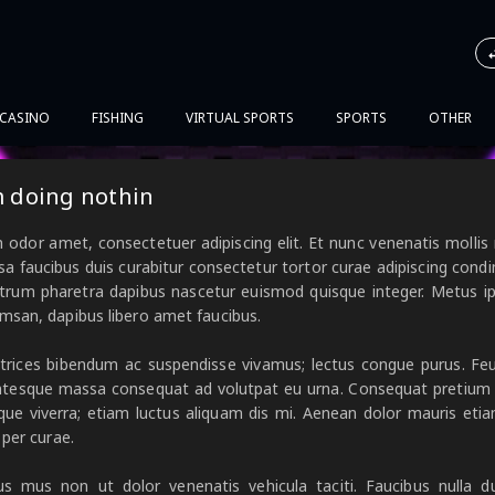
 CASINO
FISHING
VIRTUAL SPORTS
SPORTS
OTHER
am doing nothin
odor amet, consectetuer adipiscing elit. Et nunc venenatis mollis 
assa faucibus duis curabitur consectetur tortor curae adipiscing c
trum pharetra dapibus nascetur euismod quisque integer. Metus ips
san, dapibus libero amet faucibus.
trices bibendum ac suspendisse vivamus; lectus congue purus. Feu
tesque massa consequat ad volutpat eu urna. Consequat pretium effic
ue viverra; etiam luctus aliquam dis mi. Aenean dolor mauris etia
 per curae.
us mus non ut dolor venenatis vehicula taciti. Faucibus nulla 