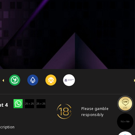
nt 4
Please gamble
responsibly
scription