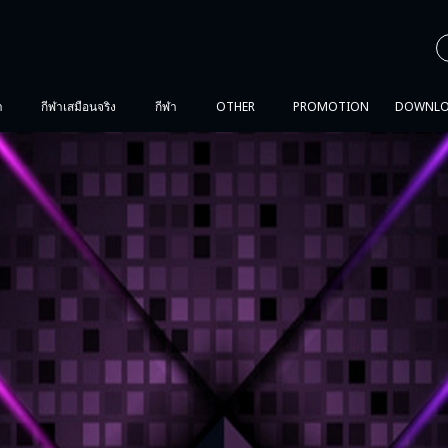
า
กีฬาเสมือนจริง
กีฬา
OTHER
PROMOTION
DOWNL