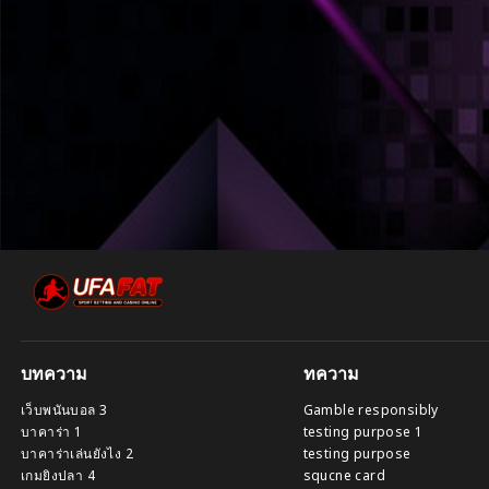
บทความ
ทความ
เว็บพนันบอล 3
Gamble responsibly
บาคาร่า 1
testing purpose 1
บาคาร่าเล่นยังไง 2
testing purpose
เกมยิงปลา 4
squcne card