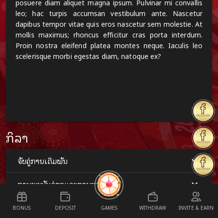
posuere diam aliquet magna ipsum. Pulvinar mi convallis
leo; hac turpis accumsan vestibulum ante. Nascetur
dapibus tempor vitae quis eros nascetur sem molestie. At
mollis maximus; rhoncus efficitur cras porta interdum.
Proin nostra eleifend platea montes neque. Iaculis leo
scelerisque morbi egestas diam, natoque ex?
ກິລາ
ຈັບຄູ່ການເດີມພັນ
ການພະນັນດ່ຽວແລະການພະນັນ
ເງື່ອນໄຂການຖອນເງິນ
BONUS
DEPOSIT
GAMES
WITHDRAW
INVITE & EARN