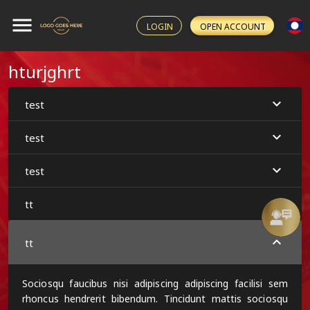
LOGIN
OPEN ACCOUNT
hturjghrt
test
test
test
tt
tt
Sociosqu faucibus nisi adipiscing adipiscing facilisi sem
rhoncus hendrerit bibendum. Tincidunt mattis sociosqu